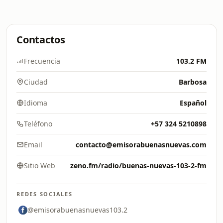
Contactos
Frecuencia
103.2 FM
Ciudad
Barbosa
Idioma
Español
Teléfono
+57 324 5210898
Email
contacto@emisorabuenasnuevas.com
Sitio Web
zeno.fm/radio/buenas-nuevas-103-2-fm
REDES SOCIALES
@emisorabuenasnuevas103.2