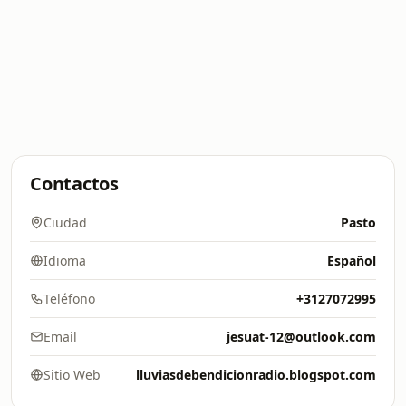
Contactos
Ciudad
Pasto
Idioma
Español
Teléfono
+3127072995
Email
jesuat-12@outlook.com
Sitio Web
lluviasdebendicionradio.blogspot.com