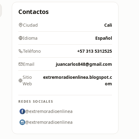
Contactos
Ciudad
Cali
Idioma
Español
Teléfono
+57 313 5312525
Email
juancarlos848@gmail.com
Sitio
extremoradioenlinea.blogspot.c
Web
om
REDES SOCIALES
@extremoradioenlinea
@extremoradioenlinea