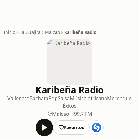
Inicio
La Guajira
Maicao
Karibeña Radio
Karibeña Radio
Vallenato
Bachata
Pop
Salsa
Música africana
Merengue
Éxitos
Maicao
99.7 FM
Favoritos