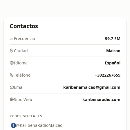
Contactos
Frecuencia
99.7 FM
Ciudad
Maicao
Idioma
Español
Teléfono
+3022267655
Email
karibenamaicao@gmail.com
Sitio Web
karibenaradio.com
REDES SOCIALES
@KaribenaRadioMaicao