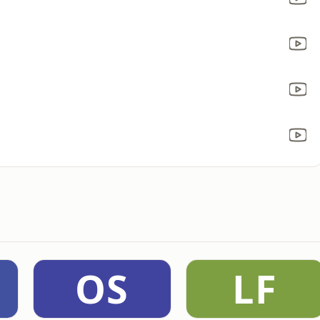
OS
LF