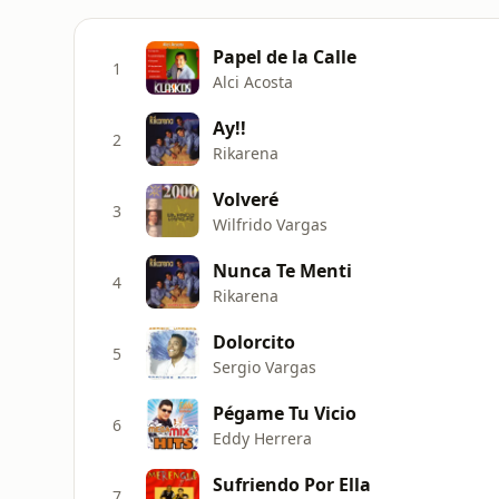
Papel de la Calle
1
Alci Acosta
Ay!!
2
Rikarena
Volveré
3
Wilfrido Vargas
Nunca Te Menti
4
Rikarena
Dolorcito
5
Sergio Vargas
Pégame Tu Vicio
6
Eddy Herrera
Sufriendo Por Ella
7