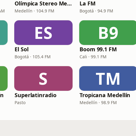
Olímpica Stereo Medellín
La FM
 AM
Medellín · 104.9 FM
Bogotá · 94.9 FM
ES
B9
El Sol
Boom 99.1 FM
Bogotá · 105.4 FM
Cali · 99.1 FM
S
TM
ín
Superlatinradio
Tropicana Medellín
Pasto
Medellín · 98.9 FM