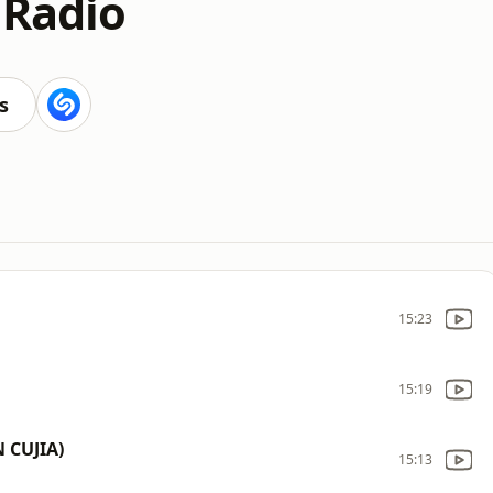
 Radio
s
15:23
15:19
 CUJIA)
15:13