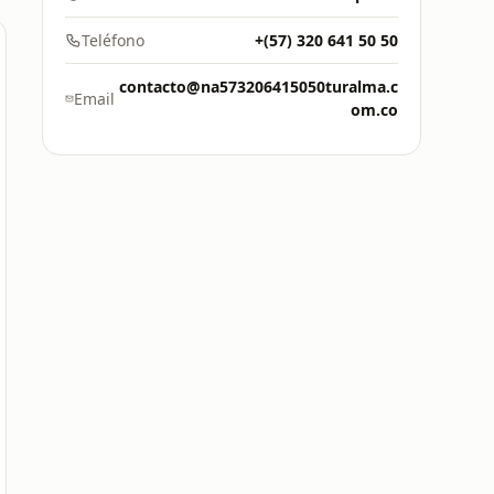
Teléfono
+(57) 320 641 50 50
contacto@na573206415050turalma.c
Email
om.co