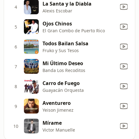
La Santa y la Diabla
4
Alexis Escobar
Ojos Chinos
5
El Gran Combo de Puerto Rico
Todos Bailan Salsa
6
Fruko y Sus Tesos
Mi Último Deseo
7
Banda Los Recoditos
Carro de Fuego
8
Guayacán Orquesta
Aventurero
9
Yeison Jimenez
Mírame
10
Victor Manuelle