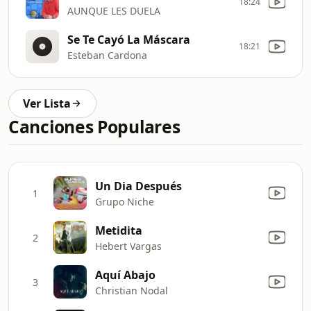
18:24
AUNQUE LES DUELA
Se Te Cayó La Máscara
18:21
Esteban Cardona
Ver Lista
Canciones Populares
Un Dia Después
1
Grupo Niche
Metidita
2
Hebert Vargas
Aquí Abajo
3
Christian Nodal