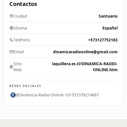
Contactos
Ciudad
Santuario
Idioma
Español
Teléfono
+573127752183
Email
dinamicaradioonline@gmail.com
Sitio
laquillera.es.tl/DINAMICA-RADIO-
Web
ONLINE.htm
REDES SOCIALES
@Dinámica-Radio-Online-101557378214867