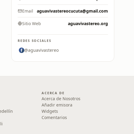
Email
aguavivastereocucuta@gmail.com
Sitio Web
aguavivastereo.org
REDES SOCIALES
@aguavivastereo
ACERCA DE
Acerca de Nosotros
Añadir emisora
edellín
Widgets
Comentarios
li