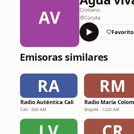
AV
Cristiano
Cúcuta
Favorito
Emisoras similares
RA
RM
Radio Auténtica Cali
Cali · 660 AM
Bogotá · 1220 AM
LV
CR