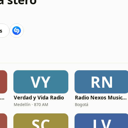
s
VY
RN
Radio María Colombia
Verdad y Vida Radio
Radio Nexos Musica Cristiana (Iglesia De Jesucristo)
Medellín · 870 AM
Bogotá
SC
LV