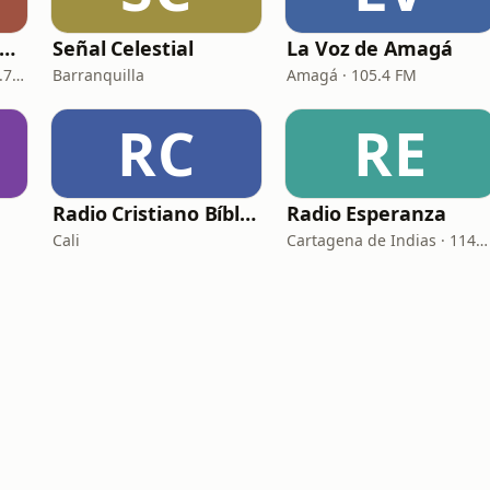
ristiana Radio Colombia
Señal Celestial
La Voz de Amagá
Cartagena de Indias · 92.7 FM
Barranquilla
Amagá · 105.4 FM
RC
RE
Radio Cristiano Bíblico
Radio Esperanza
Cali
Cartagena de Indias · 1140 AM