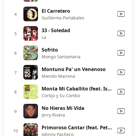
El Carretero
4
Guillermo Portabales
33 - Soledad
5
La
Sofrito
6
Mongo Santamaria
Montuno Pa' un Venenoso
7
Manolo Mairena
Monta Mi Caballito (feat. Ismael Rivera) [En Vivo]
8
Cortijo y Su Combo
No Hieras Mi Vída
9
Jerry Rivera
Primoroso Cantar (feat. Pete "El Conde" Rodríguez)
10
Johnny Pacheco