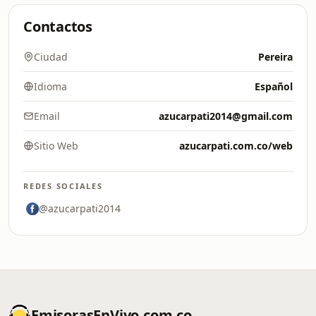
Contactos
Ciudad
Pereira
Idioma
Español
Email
azucarpati2014@gmail.com
Sitio Web
azucarpati.com.co/web
REDES SOCIALES
@azucarpati2014
EmisorasEnVivo.com.co