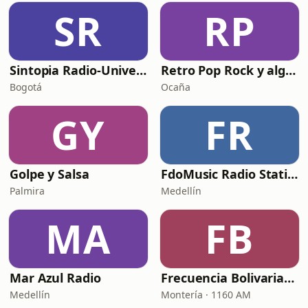
SR
RP
Sintopia Radio-Universidad Central
Retro Pop Rock y algo más
Bogotá
Ocaña
GY
FR
Golpe y Salsa
FdoMusic Radio Station Online
Palmira
Medellín
MA
FB
Mar Azul Radio
Frecuencia Bolivariana
Medellín
Montería · 1160 AM