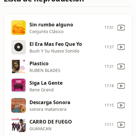
Sin rumbo alguno
17:31
Conjunto Clásico
El Era Mas Feo Que Yo
17:27
Bush Y Su Nuevo Sonido
Plastico
17:21
RUBEN BLADES
Siga La Gente
17:18
Rene Grand
Descarga Sonora
17:15
sonora matancera
CARRO DE FUEGO
17:11
GUAYACAN