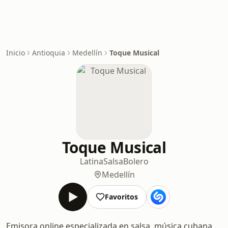
Inicio
Antioquia
Medellín
Toque Musical
Toque Musical
Latina
Salsa
Bolero
Medellín
Favoritos
Emisora online especializada en salsa, música cubana,