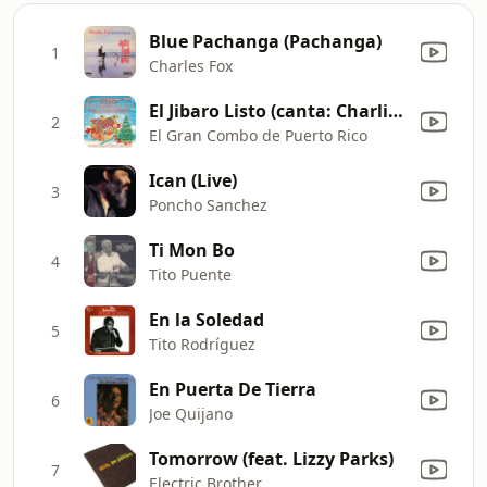
Blue Pachanga (Pachanga)
1
Charles Fox
El Jibaro Listo (canta: Charlie Aponte)
2
El Gran Combo de Puerto Rico
Ican (Live)
3
Poncho Sanchez
Ti Mon Bo
4
Tito Puente
En la Soledad
5
Tito Rodríguez
En Puerta De Tierra
6
Joe Quijano
Tomorrow (feat. Lizzy Parks)
7
Electric Brother