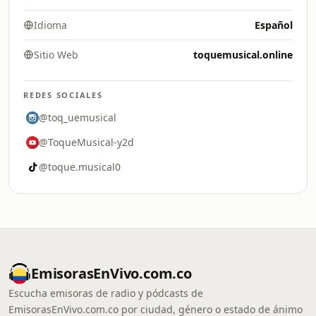
Idioma
Español
Sitio Web
toquemusical.online
REDES SOCIALES
@toq_uemusical
@ToqueMusical-y2d
@toque.musical0
EmisorasEnVivo.com.co
Escucha emisoras de radio y pódcasts de
EmisorasEnVivo.com.co por ciudad, género o estado de ánimo