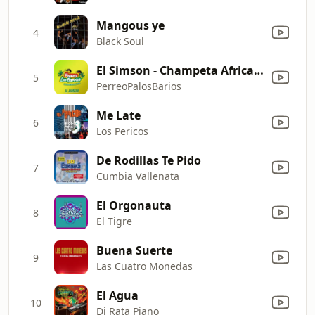
Mangous ye
4
Black Soul
El Simson - Champeta Africana
5
PerreoPalosBarios
Me Late
6
Los Pericos
De Rodillas Te Pido
7
Cumbia Vallenata
El Orgonauta
8
El Tigre
Buena Suerte
9
Las Cuatro Monedas
El Agua
10
Dj Rata Piano