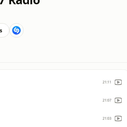
s
21:11
21:07
21:03