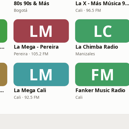
80s 90s & Más
La X - Más Música 96.5
Bogotá
Cali · 96.5 FM
LM
LC
Rumba Stereo 104.7 FM
La Mega - Pereira
La Chimba Radio
Pereira · 105.2 FM
Manizales
LM
FM
nexión Retro Radio
La Mega Cali
Fanker Music Radio
Cali · 92.5 FM
Cali