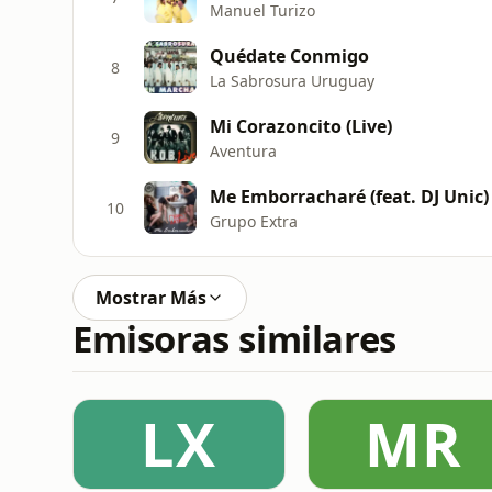
Manuel Turizo
Quédate Conmigo
8
La Sabrosura Uruguay
Mi Corazoncito (Live)
9
Aventura
Me Emborracharé (feat. DJ Unic)
10
Grupo Extra
Mostrar Más
Emisoras similares
LX
MR