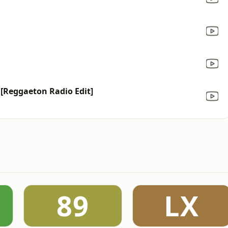
 [Reggaeton Radio Edit]
89
LX