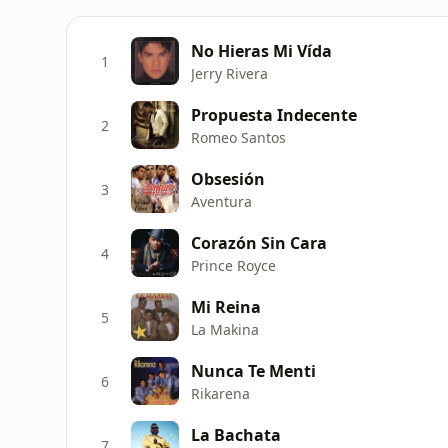
No Hieras Mi Vída
1
Jerry Rivera
Propuesta Indecente
2
Romeo Santos
Obsesión
3
Aventura
Corazón Sin Cara
4
Prince Royce
Mi Reina
5
La Makina
Nunca Te Menti
6
Rikarena
La Bachata
7