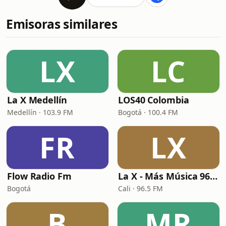
Emisoras similares
LX
LC
La X Medellín
LOS40 Colombia
Medellín · 103.9 FM
Bogotá · 100.4 FM
FR
LX
Flow Radio Fm
La X - Más Música 96.5 FM
Bogotá
Cali · 96.5 FM
B
MR