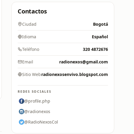
Contactos
Ciudad
Bogotá
Idioma
Español
Teléfono
320 4872676
Email
radionexos@gmail.com
Sitio Web
radionexosenvivo.blogspot.com
REDES SOCIALES
@profile.php
@radionexos
@RadioNexosCol