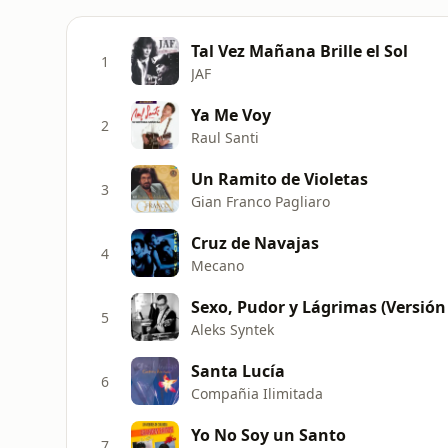
Tal Vez Mañana Brille el Sol
1
JAF
Ya Me Voy
2
Raul Santi
Un Ramito de Violetas
3
Gian Franco Pagliaro
Cruz de Navajas
4
Mecano
Sexo, Pudor y Lágrimas (Versión
5
Aleks Syntek
Santa Lucía
6
Compañia Ilimitada
Yo No Soy un Santo
7