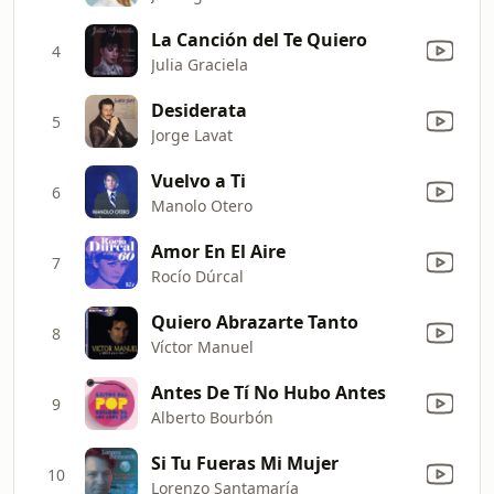
La Canción del Te Quiero
4
Julia Graciela
Desiderata
5
Jorge Lavat
Vuelvo a Ti
6
Manolo Otero
Amor En El Aire
7
Rocío Dúrcal
Quiero Abrazarte Tanto
8
Víctor Manuel
Antes De Tí No Hubo Antes
9
Alberto Bourbón
Si Tu Fueras Mi Mujer
10
Lorenzo Santamaría