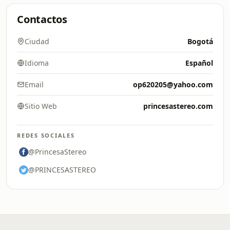
Contactos
Ciudad
Bogotá
Idioma
Español
Email
op620205@yahoo.com
Sitio Web
princesastereo.com
REDES SOCIALES
@PrincesaStereo
@PRINCESASTEREO