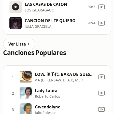
LAS CASAS DE CATON
20:48
LOS GUARAGAUO
CANCION DEL TE QUIERO
20:44
JULIA GRACIELA
Ver Lista
Canciones Populares
LOW, 茂千代, BAKA DE GUESS? ETC.) - Midi Nite 47 (feat. Himitsukessya)
1
V.A (DJ KENSAW, DJ A.K, MC 1
Lady Laura
2
Roberto Carlos
Gwendolyne
3
Julio Iglesias