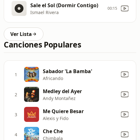
Sale el Sol (Dormir Contigo)
00:15
Ismael Rivera
Ver Lista
Canciones Populares
Sabador 'La Bamba'
1
Africando
Medley del Ayer
2
Andy Montañez
Me Quiere Besar
3
Alexis y Fido
Che Che
4
Chimbala