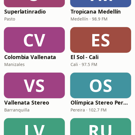
Superlatinradio
Tropicana Medellín
Pasto
Medellín · 98.9 FM
CV
ES
Colombia Vallenata
El Sol - Cali
Manizales
Cali · 97.5 FM
VS
OS
Vallenata Stereo
Olímpica Stereo Pereira
Barranquilla
Pereira · 102.7 FM
LV
RU