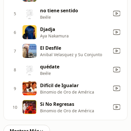
no tiene sentido
5
Beéle
Djadja
6
Aya Nakamura
El Desfile
7
Anibal Velasquez y Su Conjunto
quédate
8
Beéle
Difícil de Igualar
9
Binomio de Oro de América
Si No Regresas
10
Binomio de Oro de América