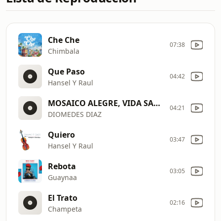
Che Che
07:38
Chimbala
Que Paso
04:42
Hansel Y Raul
MOSAICO ALEGRE, VIDA SABROSA LA VACA Y EL TORO
04:21
DIOMEDES DIAZ
Quiero
03:47
Hansel Y Raul
Rebota
03:05
Guaynaa
El Trato
02:16
Champeta