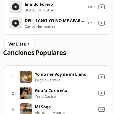
Enaldo Forero
13:38
BODAS DE PLATA
DEL LLANO YO NO ME APARTO
13:33
Carlos Hernandez
Ver Lista
Canciones Populares
Yo no me Voy de mi Llano
1
Jorge Guerrero
Guafa Curareña
2
Yesid Castro
Mi Soga
3
Aldrumas Monroy