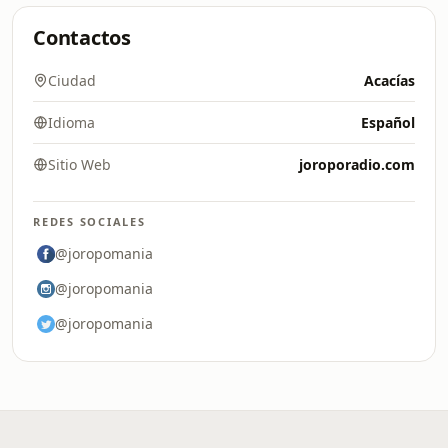
Contactos
Ciudad
Acacías
Idioma
Español
Sitio Web
joroporadio.com
REDES SOCIALES
@joropomania
@joropomania
@joropomania