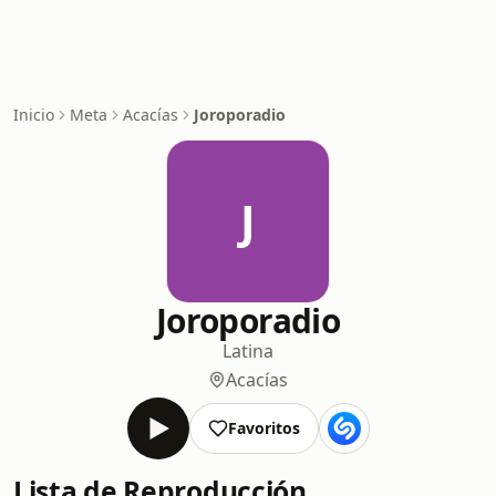
Inicio
Meta
Acacías
Joroporadio
J
Joroporadio
Latina
Acacías
Favoritos
Lista de Reproducción