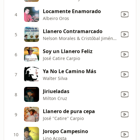
Locamente Enamorado
4
Albeiro Oros
Llanero Contramarcado
5
Nelson Morales & Cristóbal Jiménez
Soy un Llanero Feliz
6
José Catire Carpio
Ya No Le Camino Más
7
Walter Silva
Jiriueladas
8
Milton Cruz
Llanero de pura cepa
9
José ''Catire'' Carpio
Joropo Campesino
10
Lino Acosta