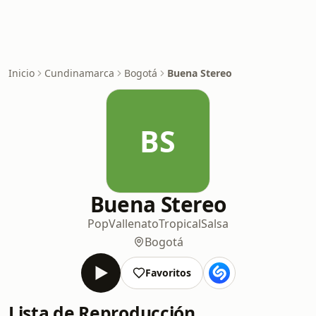
Inicio
Cundinamarca
Bogotá
Buena Stereo
BS
Buena Stereo
Pop
Vallenato
Tropical
Salsa
Bogotá
Favoritos
Lista de Reproducción