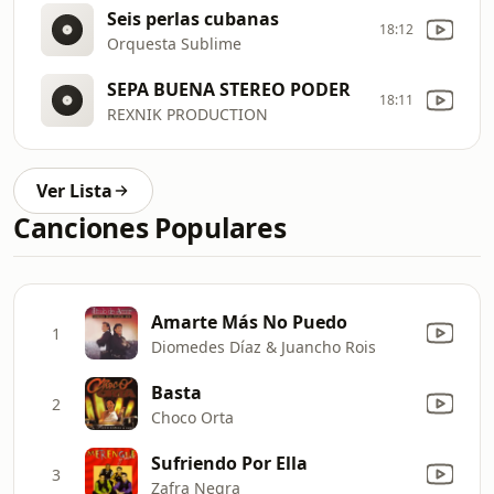
Seis perlas cubanas
18:12
Orquesta Sublime
SEPA BUENA STEREO PODER
18:11
REXNIK PRODUCTION
Ver Lista
Canciones Populares
Amarte Más No Puedo
1
Diomedes Díaz & Juancho Rois
Basta
2
Choco Orta
Sufriendo Por Ella
3
Zafra Negra