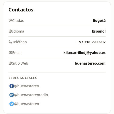
Contactos
Ciudad
Bogotá
Idioma
Español
Teléfono
+57 318 2900902
Email
kikecarrillodj@yahoo.es
Sitio Web
buenastereo.com
REDES SOCIALES
@buenastereo
@buenastereoradio
@buenastereo