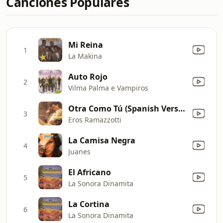
Canciones Populares
Mi Reina
1
La Makina
Auto Rojo
2
Vilma Palma e Vampiros
Otra Como Tú (Spanish Version of "Un'Altra Te")
3
Eros Ramazzotti
La Camisa Negra
4
Juanes
El Africano
5
La Sonora Dinamita
La Cortina
6
La Sonora Dinamita