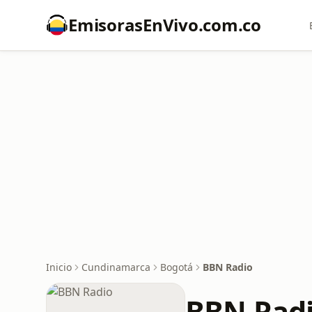
EmisorasEnVivo.com.co
Inicio
Cundinamarca
Bogotá
BBN Radio
BBN Rad