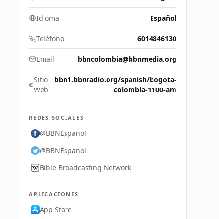
Idioma
Español
Teléfono
6014846130
Email
bbncolombia@bbnmedia.org
Sitio
bbn1.bbnradio.org/spanish/bogota-
Web
colombia-1100-am
REDES SOCIALES
@BBNEspanol
@BBNEspanol
Bible Broadcasting Network
APLICACIONES
App Store