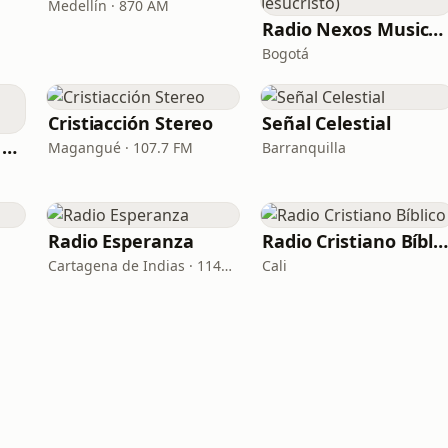
Medellín · 870 AM
Radio Nexos Musica Cristiana (Iglesia De Jesucristo)
Bogotá
Cristiacción Stereo
Señal Celestial
La Voz de la Patria Celestial
Magangué · 107.7 FM
Barranquilla
Radio Esperanza
Radio Cristiano Bíblic
Cartagena de Indias · 1140 AM
Cali