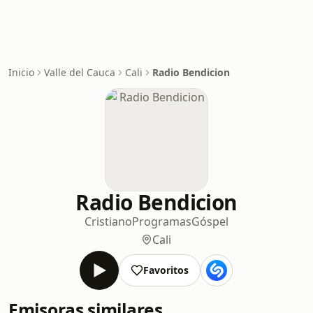
Inicio
Valle del Cauca
Cali
Radio Bendicion
Radio Bendicion
Cristiano
Programas
Góspel
Cali
Favoritos
Emisoras similares