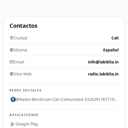
Contactos
Ciudad
Cali
Idioma
Español
Email
info@labiblia.in
Sitio Web
radio.labiblia.in
REDES SOCIALES
@Radio-Bendicion-Cali-Comunidad-532629176771933
APLICACIONES
Google Play