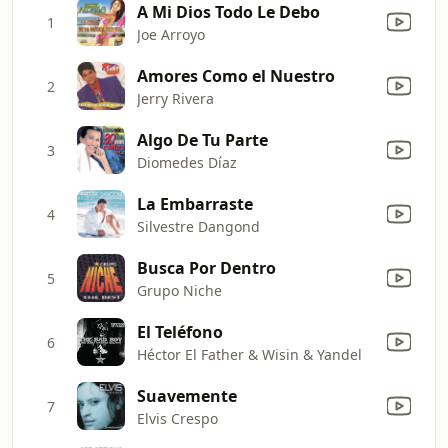
A Mi Dios Todo Le Debo
1
Joe Arroyo
Amores Como el Nuestro
2
Jerry Rivera
Algo De Tu Parte
3
Diomedes Díaz
La Embarraste
4
Silvestre Dangond
Busca Por Dentro
5
Grupo Niche
El Teléfono
6
Héctor El Father & Wisin & Yandel
Suavemente
7
Elvis Crespo