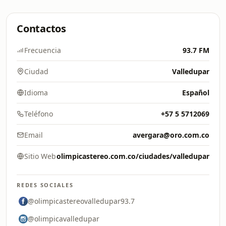
Contactos
Frecuencia
93.7 FM
Ciudad
Valledupar
Idioma
Español
Teléfono
+57 5 5712069
Email
avergara@oro.com.co
Sitio Web
olimpicastereo.com.co/ciudades/valledupar
REDES SOCIALES
@olimpicastereovalledupar93.7
@olimpicavalledupar