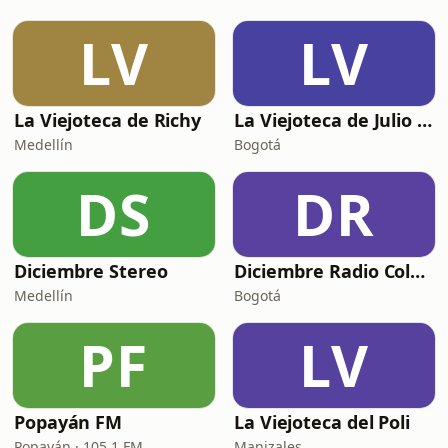
LV
LV
La Viejoteca de Richy
La Viejoteca de Julio Cesar Uchima
Medellín
Bogotá
DS
DR
Diciembre Stereo
Diciembre Radio Colombia
Medellín
Bogotá
PF
LV
Popayán FM
La Viejoteca del Poli
Popayán · 105.1 FM
Manizales