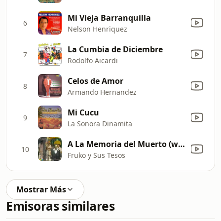
Mi Vieja Barranquilla
6
Nelson Henriquez
La Cumbia de Diciembre
7
Rodolfo Aicardi
Celos de Amor
8
Armando Hernandez
Mi Cucu
9
La Sonora Dinamita
A La Memoria del Muerto (with Piper Pimienta Diaz)
10
Fruko y Sus Tesos
Mostrar Más
Emisoras similares