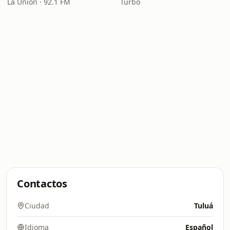
La Unión · 92.1 FM
Turbo
Contactos
Ciudad
Tuluá
Idioma
Español