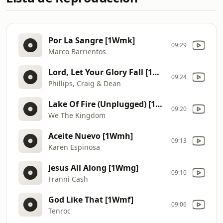
Por La Sangre [1Wmk]
09:29
Marco Barrientos
Lord, Let Your Glory Fall [1Wmj]
09:24
Phillips, Craig & Dean
Lake Of Fire (Unplugged) [1Wmi]
09:20
We The Kingdom
Aceite Nuevo [1Wmh]
09:13
Karen Espinosa
Jesus All Along [1Wmg]
09:10
Franni Cash
God Like That [1Wmf]
09:06
Tenroc