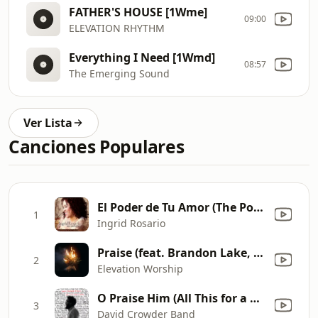
FATHER'S HOUSE [1Wme]
09:00
ELEVATION RHYTHM
Everything I Need [1Wmd]
08:57
The Emerging Sound
Ver Lista
Canciones Populares
El Poder de Tu Amor (The Power of Love Spanish New Version)
1
Ingrid Rosario
Praise (feat. Brandon Lake, Chris Brown & Chandler Moore)
2
Elevation Worship
O Praise Him (All This for a King)
3
David Crowder Band