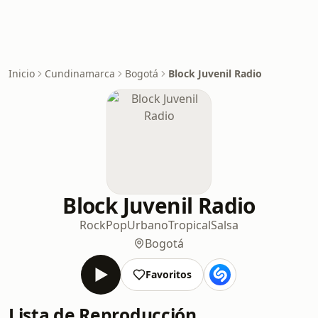
Inicio
Cundinamarca
Bogotá
Block Juvenil Radio
Block Juvenil Radio
Rock
Pop
Urbano
Tropical
Salsa
Bogotá
Favoritos
Lista de Reproducción