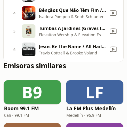
Bênçãos Que Não Têm Fim / Counting My Blessings (Ao Vivo)
4
Isadora Pompeo & Seph Schlueter
Tumbas A Jardines (Graves Into Gardens) [feat. Brandon Lake]
5
Elevation Worship & Elevation Español
Jesus Be The Name / All Hail The Power Of Jesus Name
6
Travis Cottrell & Brooke Voland
Emisoras similares
B9
LF
Boom 99.1 FM
La FM Plus Medellín
Cali · 99.1 FM
Medellín · 96.9 FM