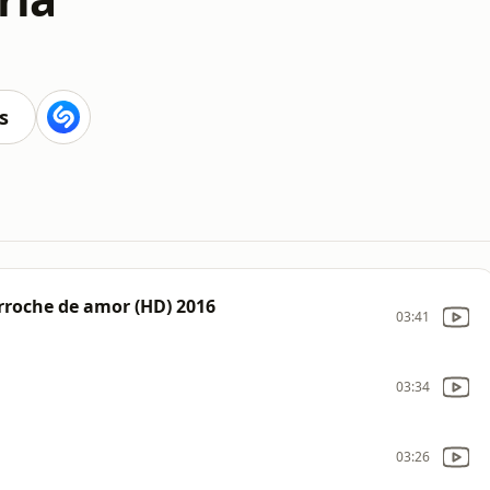
s
erroche de amor (HD) 2016
03:41
03:34
03:26