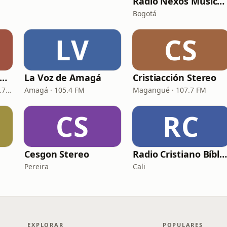
Radio Nexos Musica Cristiana (Iglesia De Jesucristo)
Bogotá
LV
CS
ristiana Radio Colombia
La Voz de Amagá
Cristiacción Stereo
Cartagena de Indias · 92.7 FM
Amagá · 105.4 FM
Magangué · 107.7 FM
CS
RC
Cesgon Stereo
Radio Cristiano Bíblic
Pereira
Cali
EXPLORAR
POPULARES