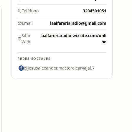
Teléfono
3204591051
Email
laalfareriaradio@gmail.com
Sitio
laalfareriaradio.wixsite.com/onli
Web
ne
REDES SOCIALES
@jesusalexander.mactorelcarvajal.7