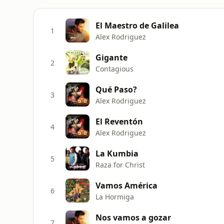
El Maestro de Galilea
1
Alex Rodriguez
Gigante
2
Contagious
Qué Paso?
3
Alex Rodriguez
El Reventón
4
Alex Rodriguez
La Kumbia
5
Raza for Christ
Vamos América
6
La Hormiga
Nos vamos a gozar
7