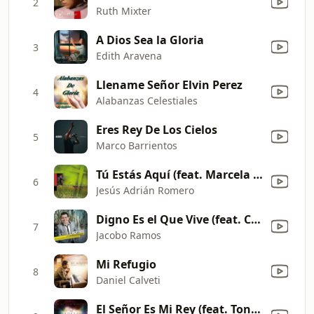
2
Ruth Mixter
A Dios Sea la Gloria
3
Edith Aravena
Llename Señor Elvin Perez
4
Alabanzas Celestiales
Eres Rey De Los Cielos
5
Marco Barrientos
Tú Estás Aquí (feat. Marcela Gandara) [En Vivo]
6
Jesús Adrián Romero
Digno Es el Que Vive (feat. Coalo Zamorano) [feat. Coalo Zamorano]
7
Jacobo Ramos
Mi Refugio
8
Daniel Calveti
El Señor Es Mi Rey (feat. Tony Perez) [Live]