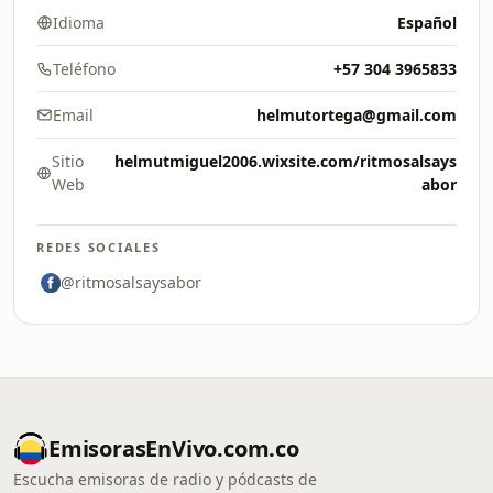
Idioma
Español
Teléfono
+57 304 3965833
Email
helmutortega@gmail.com
Sitio
helmutmiguel2006.wixsite.com/ritmosalsays
Web
abor
REDES SOCIALES
@ritmosalsaysabor
EmisorasEnVivo.com.co
Escucha emisoras de radio y pódcasts de