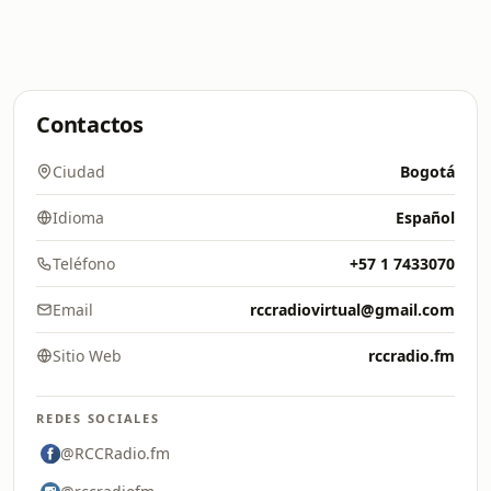
Contactos
Ciudad
Bogotá
Idioma
Español
Teléfono
+57 1 7433070
Email
rccradiovirtual@gmail.com
Sitio Web
rccradio.fm
REDES SOCIALES
@RCCRadio.fm