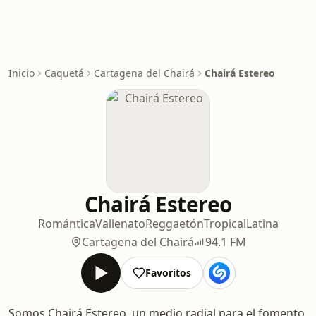
Inicio
Caquetá
Cartagena del Chairá
Chairá Estereo
Chairá Estereo
Romántica
Vallenato
Reggaetón
Tropical
Latina
Cartagena del Chairá
94.1 FM
Favoritos
Somos Chairá Estereo, un medio radial para el fomento