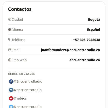
Contactos
Ciudad
Bogotá
Idioma
Español
Teléfono
+57 305 7948038
Email
juanfernandezt@encuentroradio.co
Sitio Web
encuentroradio.co
REDES SOCIALES
@EncuentroRadio
@encuentroradio
@videos
@encuentroradio_