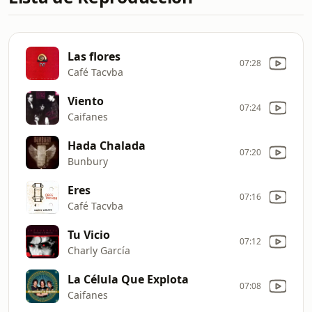
Las flores
07:28
Café Tacvba
Viento
07:24
Caifanes
Hada Chalada
07:20
Bunbury
Eres
07:16
Café Tacvba
Tu Vicio
07:12
Charly García
La Célula Que Explota
07:08
Caifanes