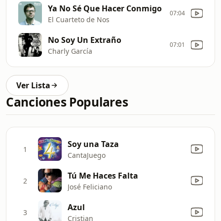
Ya No Sé Que Hacer Conmigo
07:04
El Cuarteto de Nos
No Soy Un Extraño
07:01
Charly García
Ver Lista
Canciones Populares
Soy una Taza
1
CantaJuego
Tú Me Haces Falta
2
José Feliciano
Azul
3
Cristian