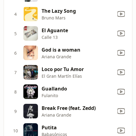
The Lazy Song
4
Bruno Mars
El Aguante
5
Calle 13
God is a woman
6
Ariana Grande
Loco por Tu Amor
7
El Gran Martín Elías
Guallando
8
Fulanito
Break Free (feat. Zedd)
9
Ariana Grande
Putita
10
Babasónicos