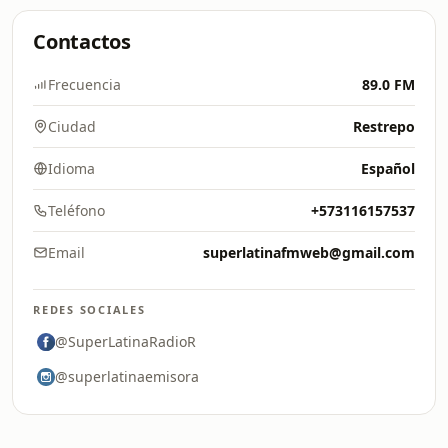
Contactos
Frecuencia
89.0 FM
Ciudad
Restrepo
Idioma
Español
Teléfono
+573116157537
Email
superlatinafmweb@gmail.com
REDES SOCIALES
@SuperLatinaRadioR
@superlatinaemisora