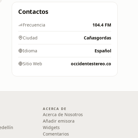
Contactos
Frecuencia
104.4 FM
Ciudad
Cañasgordas
Idioma
Español
Sitio Web
occidentestereo.co
ACERCA DE
Acerca de Nosotros
Añadir emisora
edellín
Widgets
Comentarios