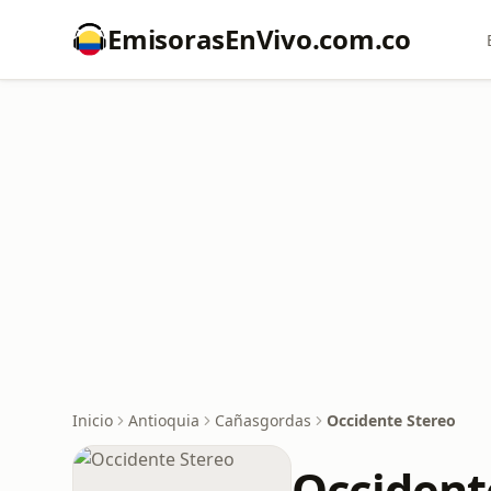
EmisorasEnVivo.com.co
Inicio
Antioquia
Cañasgordas
Occidente Stereo
Occident