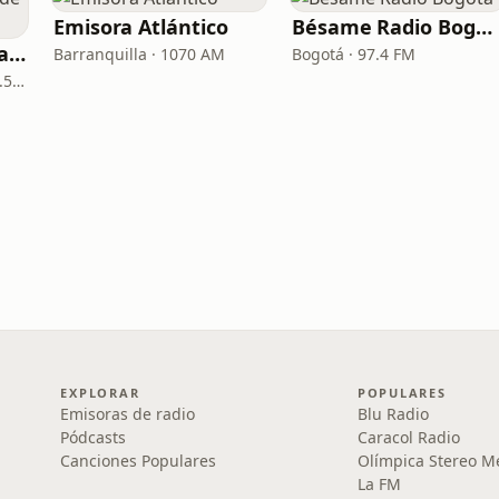
Emisora Atlántico
Bésame Radio Bogotá
La Reina Cartagena de Indias
Barranquilla · 1070 AM
Bogotá · 97.4 FM
Cartagena de Indias · 95.5 FM
EXPLORAR
POPULARES
Emisoras de radio
Blu Radio
Pódcasts
Caracol Radio
Canciones Populares
Olímpica Stereo M
La FM