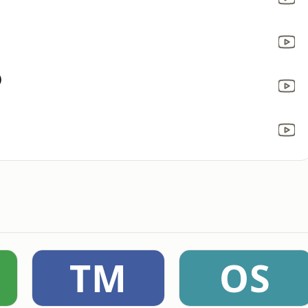
)
TM
OS