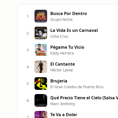
Busca Por Dentro
1
Grupo Niche
La Vida Es un Carnaval
2
Celia Cruz
Pégame Tu Vicio
3
Eddy Herrera
El Cantante
4
Héctor Lavoe
Brujeria
5
El Gran Combo de Puerto Rico
Qué Precio Tiene el Cielo (Salsa 
6
Marc Anthony
Te Va a Doler
7