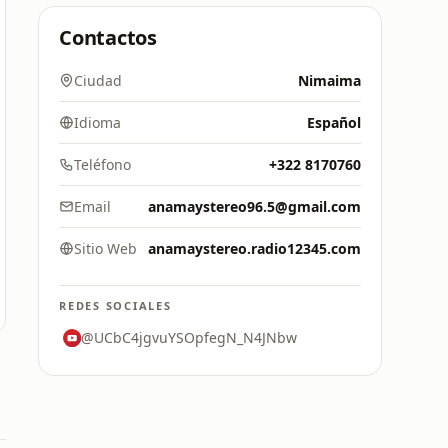
Contactos
Ciudad
Nimaima
Idioma
Español
Teléfono
+322 8170760
Email
anamaystereo96.5@gmail.com
Sitio Web
anamaystereo.radio12345.com
REDES SOCIALES
@UCbC4jgvuYSOpfegN_N4JNbw