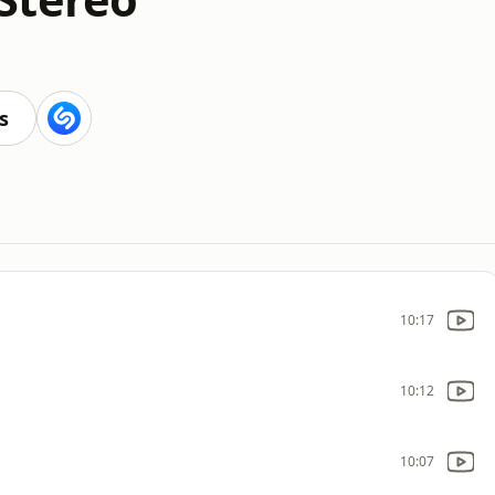
s
10:17
10:12
10:07