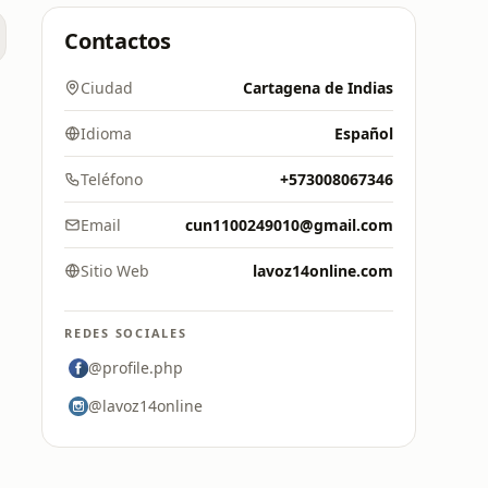
Contactos
Ciudad
Cartagena de Indias
Idioma
Español
Teléfono
+573008067346
Email
cun1100249010@gmail.com
Sitio Web
lavoz14online.com
REDES SOCIALES
@profile.php
@lavoz14online