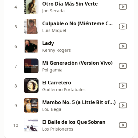
Otro Día Más Sin Verte
4
Jon Secada
Culpable o No (Miénteme Como Siempre)
5
Luis Miguel
Lady
6
Kenny Rogers
Mi Generación (Version Vivo)
7
Poligamia
El Carretero
8
Guillermo Portabales
Mambo No. 5 (a Little Bit of...)
9
Lou Bega
El Baile de los Que Sobran
10
Los Prisioneros