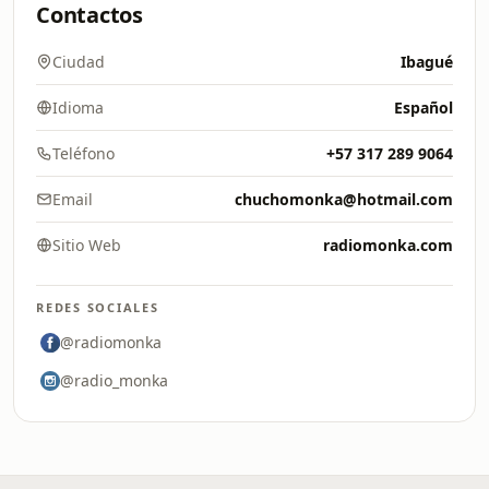
Contactos
Ciudad
Ibagué
Idioma
Español
Teléfono
+57 317 289 9064
Email
chuchomonka@hotmail.com
Sitio Web
radiomonka.com
REDES SOCIALES
@radiomonka
@radio_monka