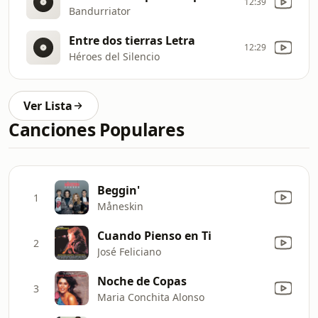
12:39
Bandurriator
Entre dos tierras Letra
12:29
Héroes del Silencio
Ver Lista
Canciones Populares
Beggin'
1
Måneskin
Cuando Pienso en Ti
2
José Feliciano
Noche de Copas
3
Maria Conchita Alonso