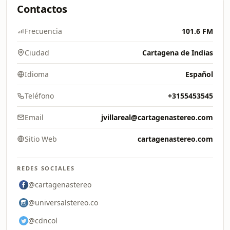
Contactos
Frecuencia
101.6 FM
Ciudad
Cartagena de Indias
Idioma
Español
Teléfono
+3155453545
Email
jvillareal@cartagenastereo.com
Sitio Web
cartagenastereo.com
REDES SOCIALES
@cartagenastereo
@universalstereo.co
@cdncol