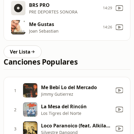
BRS PRO
14:29
PRE DEPORTES SONORA
Me Gustas
14:26
Joan Sebastian
Ver Lista
Canciones Populares
Me Bebí Lo del Mercado
1
Jimmy Gutierrez
La Mesa del Rincón
2
Los Tigres del Norte
Loco Paranoico (feat. Alkilados) [Bachata Version]
3
Silvestre Dangond