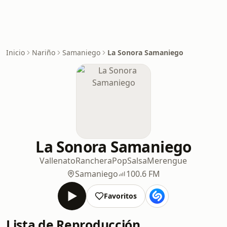
Inicio
Nariño
Samaniego
La Sonora Samaniego
La Sonora Samaniego
Vallenato
Ranchera
Pop
Salsa
Merengue
Samaniego
100.6 FM
Favoritos
Lista de Reproducción