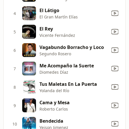
El Látigo
4
El Gran Martín Elías
El Rey
5
Vicente Fernández
Vagabundo Borracho y Loco
6
Segundo Rosero
Me Acompaño la Suerte
7
Diomedes Díaz
Tus Maletas En La Puerta
8
Yolanda del Río
Cama y Mesa
9
Roberto Carlos
Bendecida
10
Yeison Jimenez