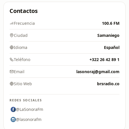
Contactos
Frecuencia
100.6 FM
Ciudad
Samaniego
Idioma
Español
Teléfono
+322 26 42 89 1
Email
lasonoraj@gmail.com
Sitio Web
brsradio.co
REDES SOCIALES
@LaSonoraFm
@lasonorafm