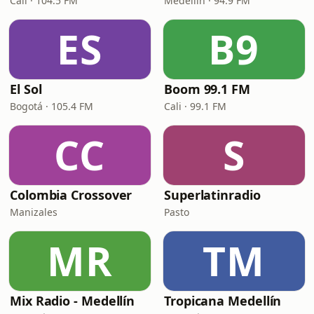
Cali · 104.5 FM
Medellín · 94.9 FM
ES
B9
El Sol
Boom 99.1 FM
Bogotá · 105.4 FM
Cali · 99.1 FM
CC
S
Colombia Crossover
Superlatinradio
Manizales
Pasto
MR
TM
Mix Radio - Medellín
Tropicana Medellín