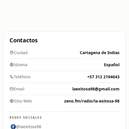
Contactos
Ciudad
Cartagena de Indias
Idioma
Español
Teléfono
+57 312 2194043
Email
laexitosa98@gmail.com
Sitio Web
zeno.fm/radio/la-exitosa-98
REDES SOCIALES
@laexitosa98