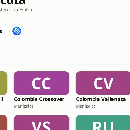
Merengue
Salsa
s
CC
CV
li
Colombia Crossover
Colombia Vallenata
Manizales
Manizales
VS
RU