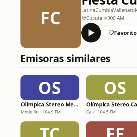
FC
Latina
Cumbia
Vallenato
Cúcuta
900 AM
Favorito
Emisoras similares
OS
OS
Olímpica Stereo Medellín
Olímpica Stereo Ca
Medellín · 104.9 FM
Cali · 104.5 FM
TC
EE