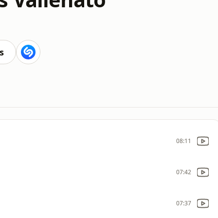
s
08:11
07:42
07:37