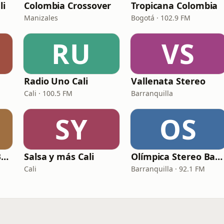
li
Colombia Crossover
Tropicana Colombia
Manizales
Bogotá · 102.9 FM
RU
VS
Radio Uno Cali
Vallenata Stereo
Cali · 100.5 FM
Barranquilla
SY
OS
Olímpica Stereo - Bucaramanga
Salsa y más Cali
Olímpica Stereo Barranquilla
Cali
Barranquilla · 92.1 FM