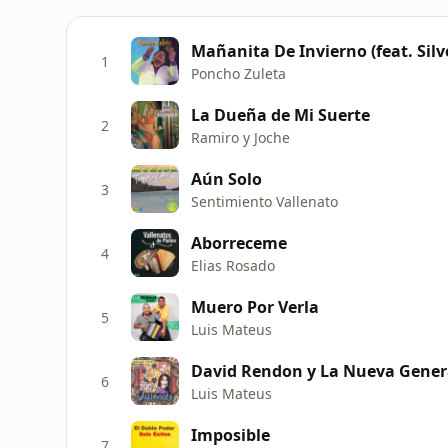
Mañanita De Invierno (feat. Sil
1
Poncho Zuleta
La Dueña de Mi Suerte
2
Ramiro y Joche
Aún Solo
3
Sentimiento Vallenato
Aborreceme
4
Elias Rosado
Muero Por Verla
5
Luis Mateus
David Rendon y La Nueva Genera
6
Luis Mateus
Imposible
7