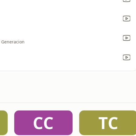
a Generacion
CC
TC