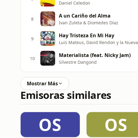
Daniel Celedon
A un Cariño del Alma
8
Ivan Zuleta & Diomedes Díaz
Hay Tristeza En Mi Hay
9
Luis Mateus, David Rendon y la Nuev
Materialista (feat. Nicky Jam)
10
Silvestre Dangond
Mostrar Más
Emisoras similares
OS
OS