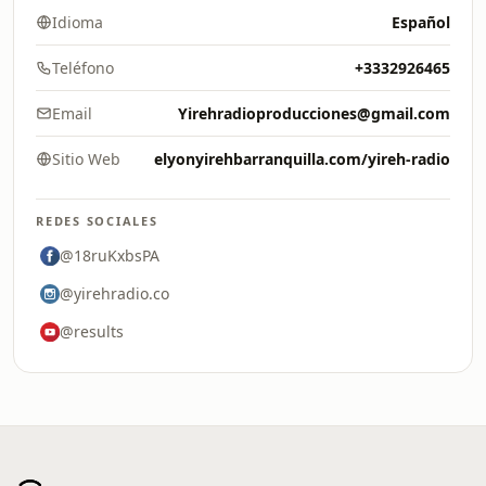
Idioma
Español
Teléfono
+3332926465
Email
Yirehradioproducciones@gmail.com
Sitio Web
elyonyirehbarranquilla.com/yireh-radio
REDES SOCIALES
@18ruKxbsPA
@yirehradio.co
@results