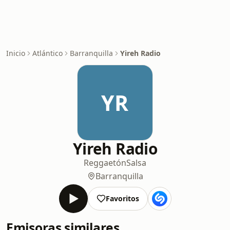
Inicio
Atlántico
Barranquilla
Yireh Radio
YR
Yireh Radio
Reggaetón
Salsa
Barranquilla
Favoritos
Emisoras similares