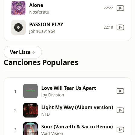
Alone
22:22
Nosferatu
PASSION PLAY
22:18
JohnGav1964
Ver Lista
Canciones Populares
Love Will Tear Us Apart
1
Joy Division
Light My Way (Album version)
2
NFD
Sour (Vanzetti & Sacco Remix)
3
Void Vision