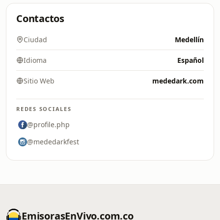
Contactos
Ciudad
Medellín
Idioma
Español
Sitio Web
mededark.com
REDES SOCIALES
@profile.php
@mededarkfest
EmisorasEnVivo.com.co