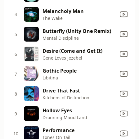
Melancholy Man
4
The Wake
Butterfly (Unity One Remix)
5
Mental Discipline
Desire (Come and Get It)
6
Gene Loves Jezebel
Gothic People
7
Libitina
Drive That Fast
8
Kitchens of Distinction
Hollow Eyes
9
Dronning Maud Land
Performance
10
Tones On Tail