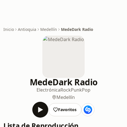
Inicio
Antioquia
Medellín
MedeDark Radio
MedeDark Radio
Electrónica
Rock
Punk
Pop
Medellín
Favoritos
Lista de Reproducción