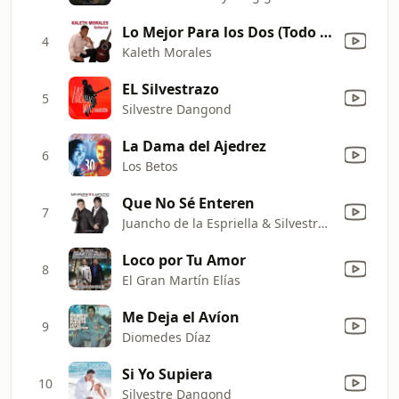
Lo Mejor Para los Dos (Todo de Cabeza) [Acordéon - En Vívo]
4
Kaleth Morales
EL Silvestrazo
5
Silvestre Dangond
La Dama del Ajedrez
6
Los Betos
Que No Sé Enteren
7
Juancho de la Espriella & Silvestre Dangond
Loco por Tu Amor
8
El Gran Martín Elías
Me Deja el Avíon
9
Diomedes Díaz
Si Yo Supiera
10
Silvestre Dangond