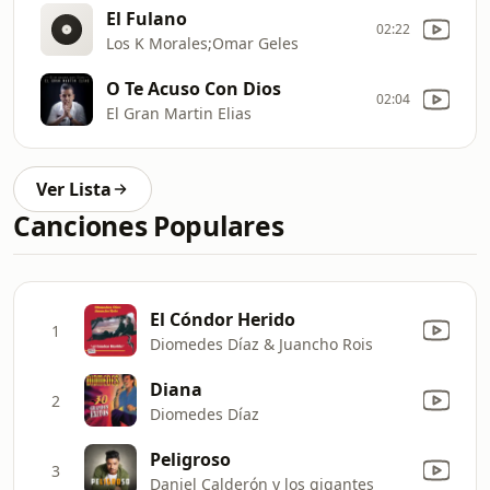
El Fulano
02:22
Los K Morales;Omar Geles
O Te Acuso Con Dios
02:04
El Gran Martin Elias
Ver Lista
Canciones Populares
El Cóndor Herido
1
Diomedes Díaz & Juancho Rois
Diana
2
Diomedes Díaz
Peligroso
3
Daniel Calderón y los gigantes