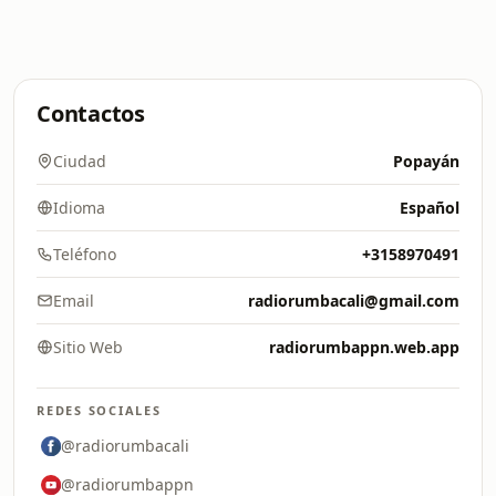
Contactos
Ciudad
Popayán
Idioma
Español
Teléfono
+3158970491
Email
radiorumbacali@gmail.com
Sitio Web
radiorumbappn.web.app
REDES SOCIALES
@radiorumbacali
@radiorumbappn