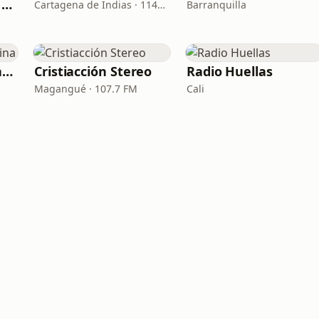
La Voz de la Patria Celestial
Cartagena de Indias · 1140 AM
Barranquilla
CRV Radio Vida - Latina
Cristiacción Stereo
Radio Huellas
Magangué · 107.7 FM
Cali