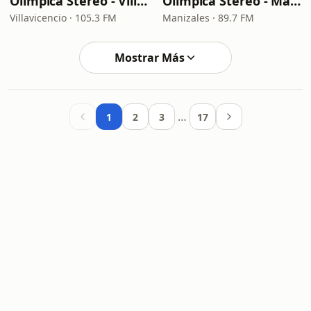
Olímpica Stereo - Villavicencio
Olímpica Stereo - Manizales
Villavicencio · 105.3 FM
Manizales · 89.7 FM
Mostrar Más
…
1
2
3
17