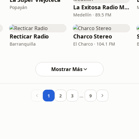
La Exitosa Radio Medellin
Popayán
Medellín · 89.5 FM
Recticar Radio
Charco Stereo
Barranquilla
El Charco · 104.1 FM
Mostrar Más
…
1
2
3
9