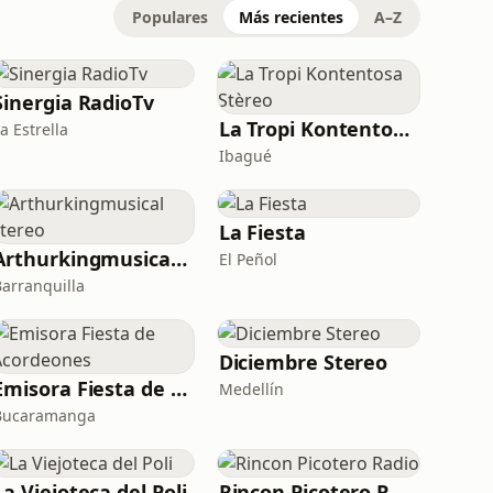
Populares
Más recientes
A–Z
Sinergia RadioTv
La Tropi Kontentosa Stèreo
a Estrella
Ibagué
La Fiesta
Arthurkingmusical stereo
El Peñol
Barranquilla
Diciembre Stereo
Emisora Fiesta de Acordeones
Medellín
Bucaramanga
La Viejoteca del Poli
Rincon Picotero Radio