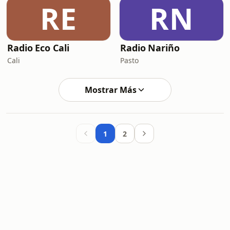
RE
RN
Radio Eco Cali
Radio Nariño
Cali
Pasto
Mostrar Más
1
2