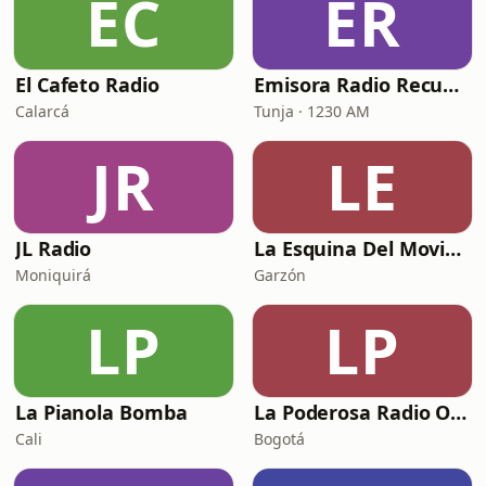
EC
ER
El Cafeto Radio
Emisora Radio Recuerdos
Calarcá
Tunja · 1230 AM
JR
LE
JL Radio
La Esquina Del Movimiento
Moniquirá
Garzón
LP
LP
La Pianola Bomba
La Poderosa Radio Online Boleros
Cali
Bogotá